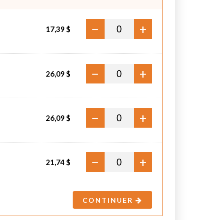
−
+
17,39 $
−
+
26,09 $
−
+
26,09 $
−
+
21,74 $
CONTINUER