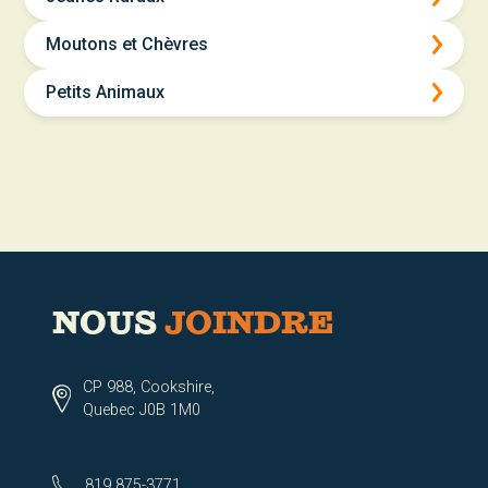
Moutons et Chèvres
Petits Animaux
NOUS
JOINDRE
CP 988, Cookshire,
Quebec J0B 1M0
819 875-3771